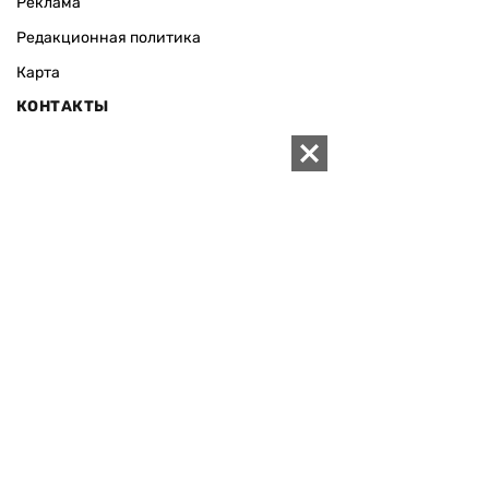
Реклама
Редакционная политика
Карта
КОНТАКТЫ
01010 Киев, ул. Князей Острожских, 19/1
Телефон редакции:
+380 (44) 280-04-85
Электронная почта редакции:
zn94@ukr.net
Электронная почта службы новостей:
editor@zn.ua
СОЦСЕТИ
ПОДДЕРЖАТЬ ZN.UA
Поддержать независимую
журналистику!