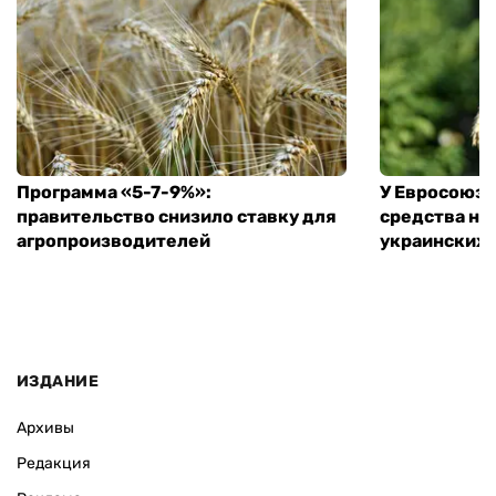
Программа «5-7-9%»:
У Евросоюза
правительство снизило ставку для
средства на
агропроизводителей
украинских
ИЗДАНИЕ
Архивы
Редакция