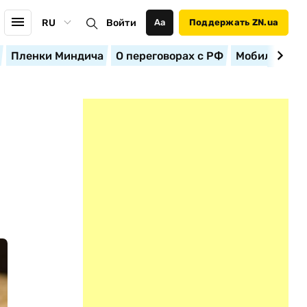
RU
Войти
Аа
Поддержать ZN.ua
Пленки Миндича
О переговорах с РФ
Мобилизация