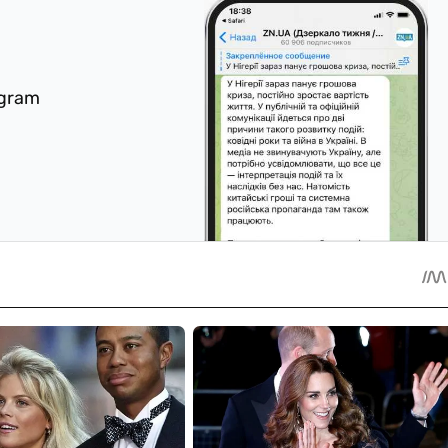
egram