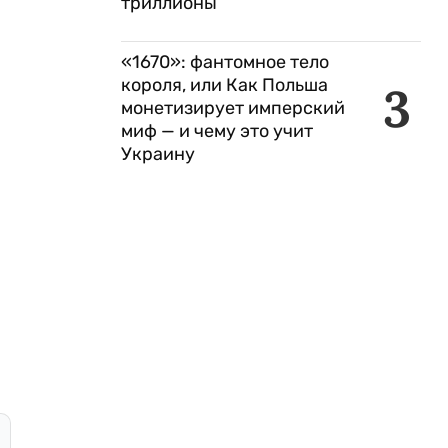
триллионы
«1670»: фантомное тело
короля, или Как Польша
3
монетизирует имперский
миф — и чему это учит
Украину