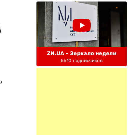
х
й
ZN.UA - Зеркало недели
5610 подписчиков
о