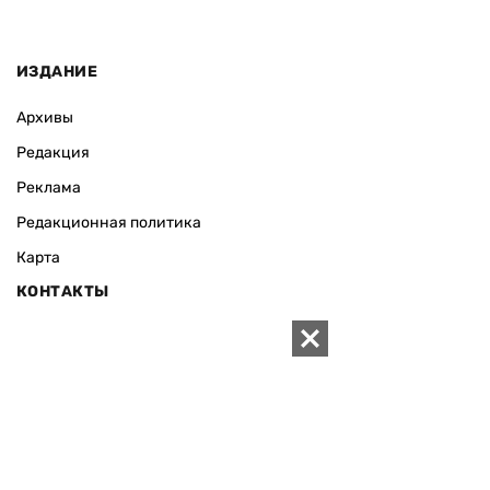
ИЗДАНИЕ
Архивы
Редакция
Реклама
Редакционная политика
Карта
КОНТАКТЫ
01010 Киев, ул. Князей Острожских, 19/1
Телефон редакции:
+380 (44) 280-04-85
Электронная почта редакции:
zn94@ukr.net
Электронная почта службы новостей:
editor@zn.ua
СОЦСЕТИ