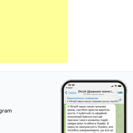
egram