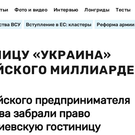
тьи
Фото и видео
Интервью
Лонгриды
Тесты
ства ВСУ
Вступление в ЕС: кластеры
Реформа армии
НИЦУ «УКРАИНА»
ИЙСКОГО МИЛЛИАРД
ийского предпринимателя
ва забрали право
киевскую гостиницу