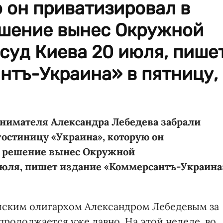
 он приватизировал в
ешение вынес Окружной
суд Киева 20 июля, пише
нтъ-Украина» в пятницу,
инимателя Александра Лебедева забрали
гостиницу «Украина», которую он
ое решение вынес Окружной
июля, пишет издание «Коммерсантъ-Украина
йским олигархом Александром Лебедевым за
продолжается уже давно. На этой неделе, во