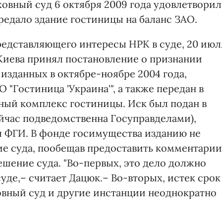
ховный суд 6 октября 2009 года удовлетворил
редало здание гостиницы на баланс ЗАО.
едставляющего интересы НРК в суде, 20 июл
иева принял постановление о признании
изданных в октябре-ноябре 2004 года,
"Гостиница 'Украина'", а также передан в
ный комплекс гостиницы. Иск был подан в
сейчас подведомственна Госуправделами),
л ФГИ. В фонде госимущества изданию не
е суда, пообещав предоставить комментарии
ешение суда. "Во-первых, это дело должно
уде,– считает Дацюк.– Во-вторых, истек срок
ховный суд и другие инстанции неоднократно