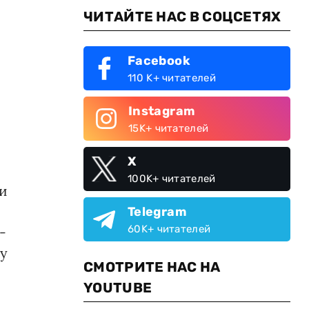
ЧИТАЙТЕ НАС В СОЦСЕТЯХ
Facebook
110 K+ читателей
Instagram
о
15K+ читателей
X
100K+ читателей
 и
Telegram
60K+ читателей
-
ду
СМОТРИТЕ НАС НА
YOUTUBE