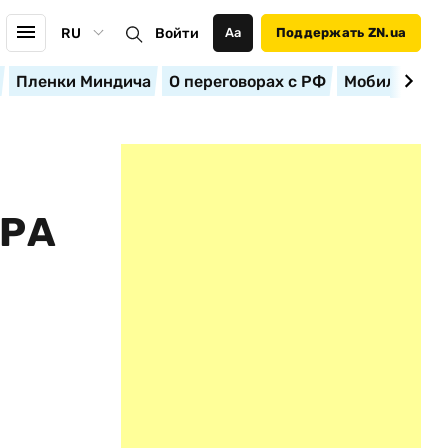
RU
Войти
Аа
Поддержать ZN.ua
Пленки Миндича
О переговорах с РФ
Мобилизация
ЕРА