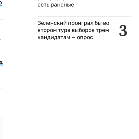
о
есть раненые
Зеленский проиграл бы во
3
втором туре выборов трем
с
кандидатам — опрос
х