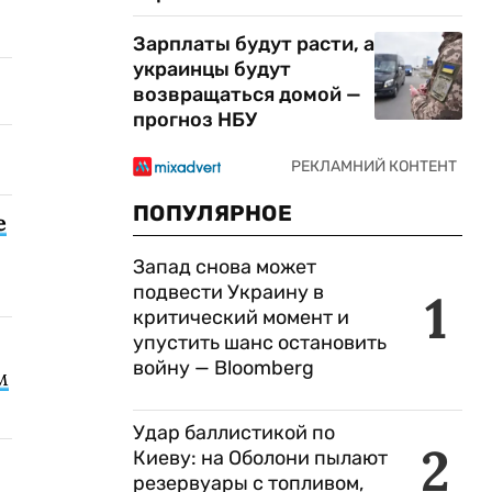
Зарплаты будут расти, а
украинцы будут
возвращаться домой —
прогноз НБУ
ПОПУЛЯРНОЕ
е
Запад снова может
подвести Украину в
1
критический момент и
упустить шанс остановить
войну — Bloomberg
м
Удар баллистикой по
2
Киеву: на Оболони пылают
резервуары с топливом,