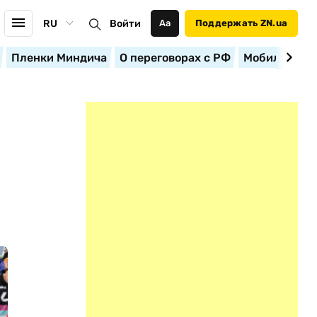
RU
Войти
Аа
Поддержать ZN.ua
Пленки Миндича
О переговорах с РФ
Мобилизация