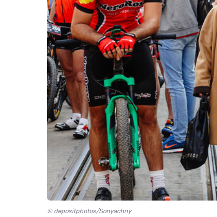
© depositphotos/Sonyachny