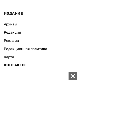
ИЗДАНИЕ
Архивы
Редакция
Реклама
Редакционная политика
Карта
КОНТАКТЫ
01010 Киев, ул. Князей Острожских, 19/1
Телефон редакции:
+380 (44) 280-04-85
Электронная почта редакции:
zn94@ukr.net
Электронная почта службы новостей:
editor@zn.ua
СОЦСЕТИ