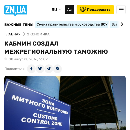
RU
Аа
Поддержать
Смена правительства и руководства ВСУ
Вступление
ВАЖНЫЕ ТЕМЫ
ГЛАВНАЯ
ЭКОНОМИКА
КАБМИН СОЗДАЛ
МЕЖРЕГИОНАЛЬНУЮ ТАМОЖНЮ
08 августа, 2016, 16:09
Поделиться