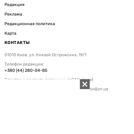
Редакция
Реклама
Редакционная политика
Карта
КОНТАКТЫ
01010 Киев, ул. Князей Острожских, 19/1
Телефон редакции:
+380 (44) 280-04-85
Электронная почта редакции:
zn94@ukr.net
Электронная почта службы новостей:
editor@zn.ua
СОЦСЕТИ
ПОДДЕРЖАТЬ ZN.UA