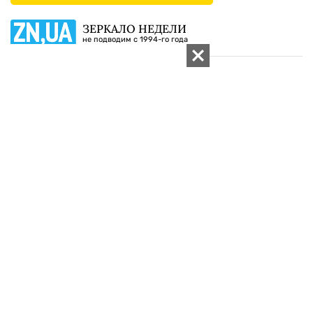
01010 Киев, ул. Князей Острожских, 19/1
Телефон редакции:
+380 (44) 280-04-85
Электронная почта редакции:
zn94@ukr.net
Электронная почта службы новостей:
editor@zn.ua
СОЦСЕТИ
ПОДДЕРЖАТЬ ZN.UA
Поддержать независимую
журналистику!
ЗЕРКАЛО НЕДЕЛИ
не подводим с 1994-го года