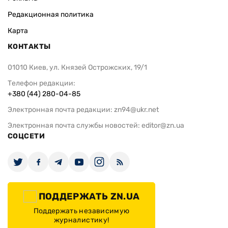
Программа «5-7-9%»:
У Евросоюза
правительство снизило ставку для
средства на
агропроизводителей
украинских
ИЗДАНИЕ
Архивы
Редакция
Реклама
Редакционная политика
Карта
КОНТАКТЫ