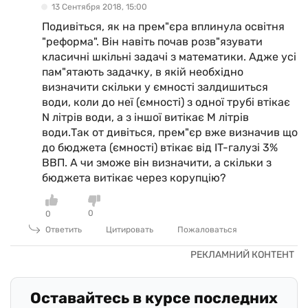
13 Сентября 2018, 15:00
Подивіться, як на прем"єра вплинула освітня
"реформа". Він навіть почав розв"язувати
класичні шкільні задачі з математики. Адже усі
пам"ятають задачку, в якій необхідно
визначити скільки у ємності залдишиться
води, коли до неї (ємності) з одної трубі втікає
N літрів води, а з іншої витікає M літрів
води.Так от дивіться, прем"єр вже визначив що
до бюджета (ємності) втікає від IT-галузі 3%
ВВП. А чи зможе він визначити, а скільки з
бюджета витікає через корупцію?
0
0
Ответить
Цитировать
Пожаловаться
Оставайтесь в курсе последних