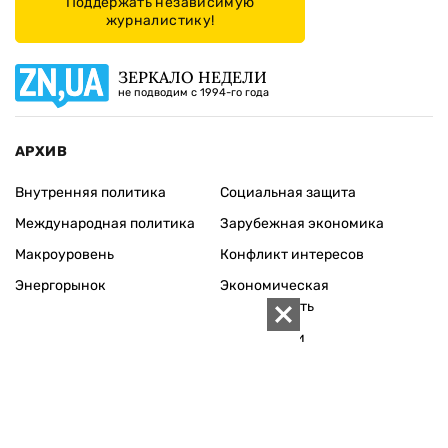
Поддержать независимую
журналистику!
ЗЕРКАЛО НЕДЕЛИ
не подводим с 1994-го года
АРХИВ
Внутренняя политика
Социальная защита
Международная политика
Зарубежная экономика
Макроуровень
Конфликт интересов
Энергорынок
Экономическая
безопасность
Приватизация
Персоналии
Экономика регионов
Социум
Наука
История
Технологии
Круг семьи
Среда обитания
Туризм