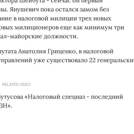
ктора Шейбута - сейчас он первый
ны. Янушевич пока остался замом без
ание в налоговой милиции трех новых
говых милиционеров еще как минимум три
рал-майорские должности.
утата Анатолия Гриценко, в налоговой
правлений уже существовало 22 генеральски
RELATED VIDEO
Бутусова «Налоговый спецназ - последний
ЗН».