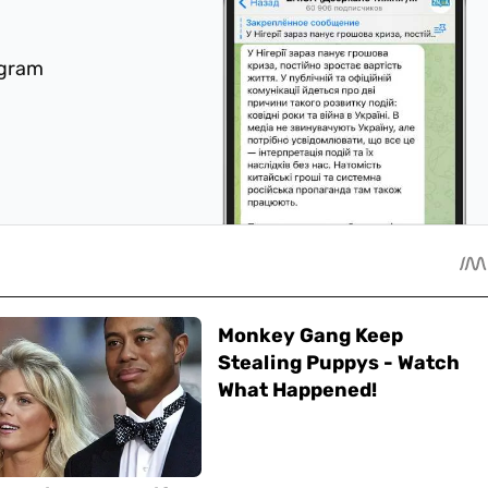
egram