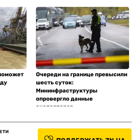
 поможет
Очереди на границе превысили
аду
шесть суток:
Мининфраструктуры
опровергло данные
экспортеров
Обновлено
ЕТИ