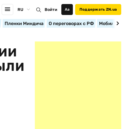
RU
Войти
Аа
Поддержать ZN.ua
Пленки Миндича
О переговорах с РФ
Мобилизация
ЦИИ
БЫЛИ