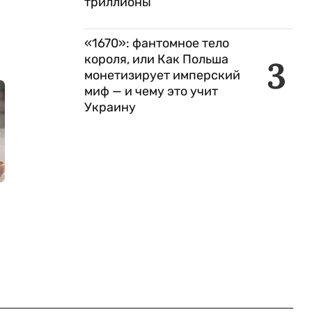
триллионы
«1670»: фантомное тело
короля, или Как Польша
3
монетизирует имперский
миф — и чему это учит
Украину