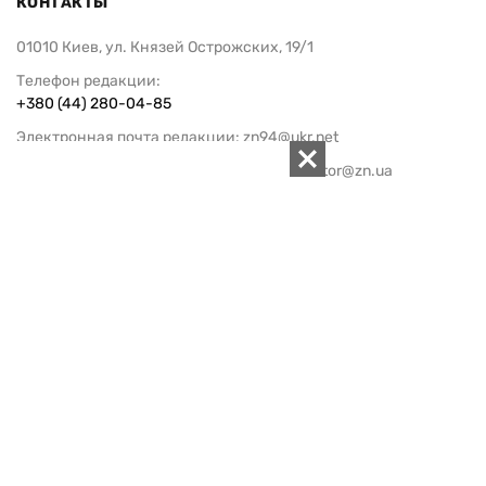
КОНТАКТЫ
01010 Киев, ул. Князей Острожских, 19/1
Телефон редакции:
+380 (44) 280-04-85
Электронная почта редакции:
zn94@ukr.net
Электронная почта службы новостей:
editor@zn.ua
СОЦСЕТИ
ПОДДЕРЖАТЬ ZN.UA
Поддержать независимую
журналистику!
ЗЕРКАЛО НЕДЕЛИ
не подводим с 1994-го года