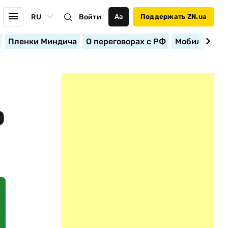
RU
Войти
Аа
Поддержать ZN.ua
Пленки Миндича
О переговорах с РФ
Мобилизация
О