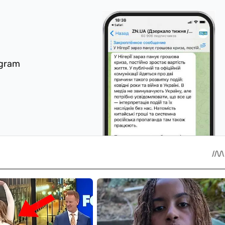
egram