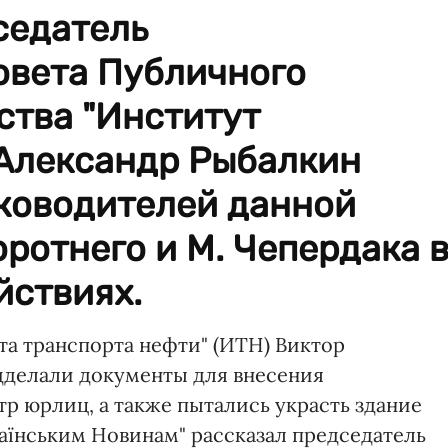
седатель
овета Публичного
ства "Институт
 Александр Рыбалкин
ководителей данной
оротнего и М. Чепердака 
йствиях.
а транспорта нефти" (ИТН) Виктор
дделали документы для внесения
р юрлиц, а также пытались украсть здание
раїнським Новинам" рассказал председатель