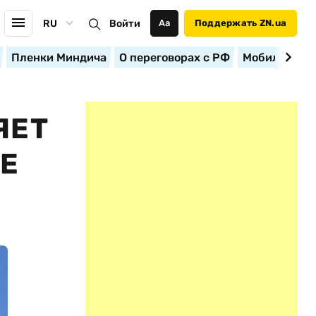
RU
Войти
Аа
Поддержать ZN.ua
Пленки Миндича
О переговорах с РФ
Мобилизация
ЯЕТ
Е