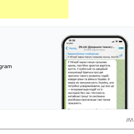
egram