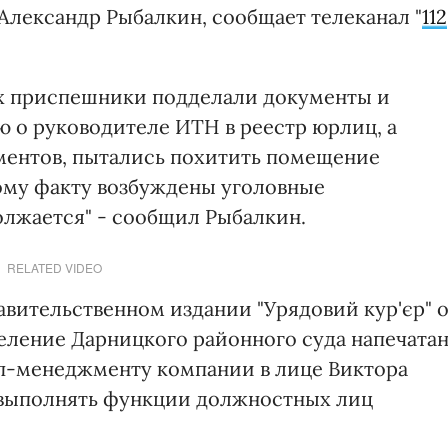
Александр Рыбалкин, сообщает телеканал "
112
их приспешники подделали документы и
 о руководителе ИТН в реестр юрлиц, а
ментов, пытались похитить помещение
ному факту возбуждены уголовные
олжается" - сообщил Рыбалкин.
RELATED VIDEO
равительственном издании "Урядовий кур'єр" 
деление Дарницкого районного суда напечата
п-менеджменту компании в лице Виктора
 выполнять функции должностных лиц