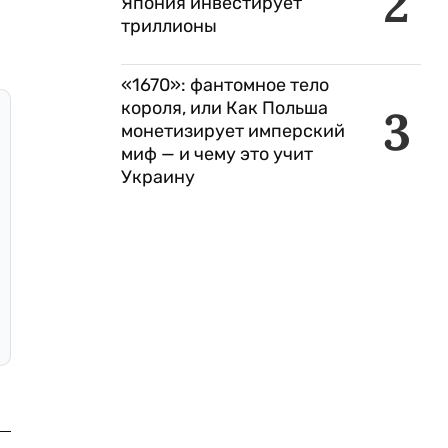
2
Япония инвестирует
триллионы
«1670»: фантомное тело
короля, или Как Польша
3
монетизирует имперский
миф — и чему это учит
Украину