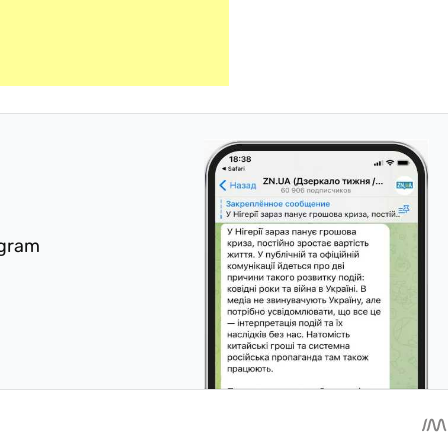
egram