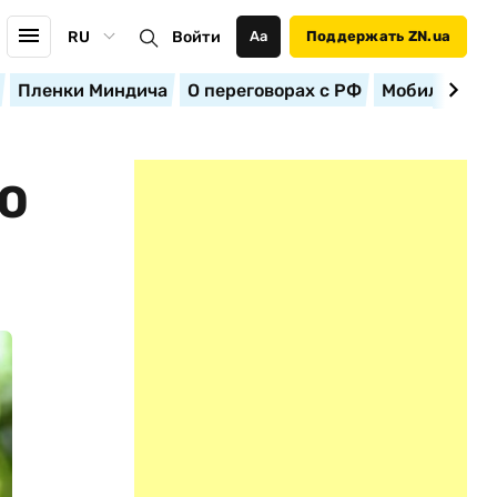
RU
Войти
Аа
Поддержать ZN.ua
Пленки Миндича
О переговорах с РФ
Мобилизация
О