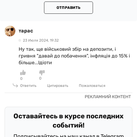
ОТПРАВИТЬ
тарас
23 Июля 2024, 19:32
Ну так, ще військовий збір на депозити, і
гривня "давай до побачення", інфляція до 15% і
більше...Ідіоти
0
0
Ответить
Цитировать
Пожаловаться
Оставайтесь в курсе последних
событий!
Подписывайтесь на наш канал в Telegram