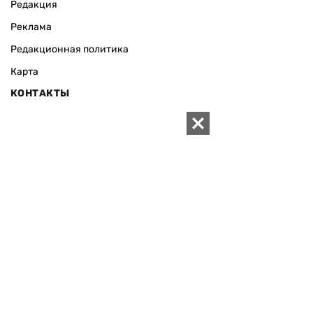
Редакция
Реклама
Редакционная политика
Карта
КОНТАКТЫ
01010 Киев, ул. Князей Острожских, 19/1
Телефон редакции:
+380 (44) 280-04-85
Электронная почта редакции:
zn94@ukr.net
Электронная почта службы новостей:
editor@zn.ua
СОЦСЕТИ
ПОДДЕРЖАТЬ ZN.UA