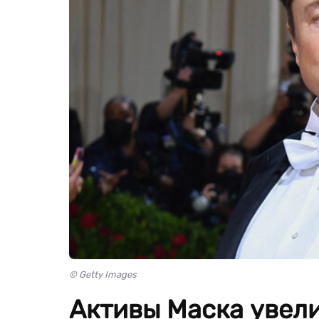
© Getty Images
Активы Маска увели