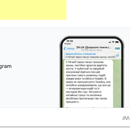
egram