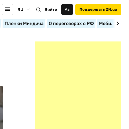
RU
Войти
Аа
Поддержать ZN.ua
Пленки Миндича
О переговорах с РФ
Мобилизация