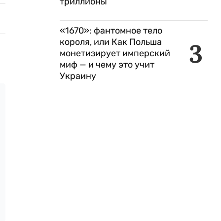
триллионы
«1670»: фантомное тело
короля, или Как Польша
3
монетизирует имперский
миф — и чему это учит
Украину