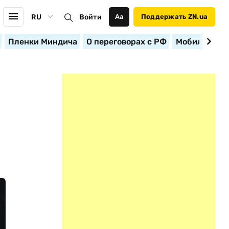
RU
Войти
Аа
Поддержать ZN.ua
Пленки Миндича
О переговорах с РФ
Мобилизация
У