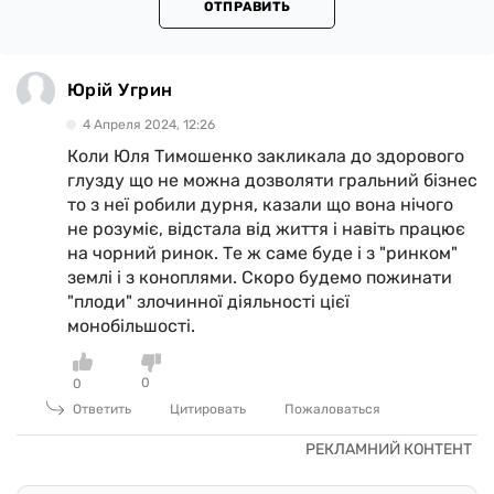
ОТПРАВИТЬ
Юрій Угрин
4 Апреля 2024, 12:26
Коли Юля Тимошенко закликала до здорового
глузду що не можна дозволяти гральний бізнес
то з неї робили дурня, казали що вона нічого
не розуміє, відстала від життя і навіть працює
на чорний ринок. Те ж саме буде і з "ринком"
землі і з коноплями. Скоро будемо пожинати
"плоди" злочинної діяльності цієї
монобільшості.
0
0
Ответить
Цитировать
Пожаловаться