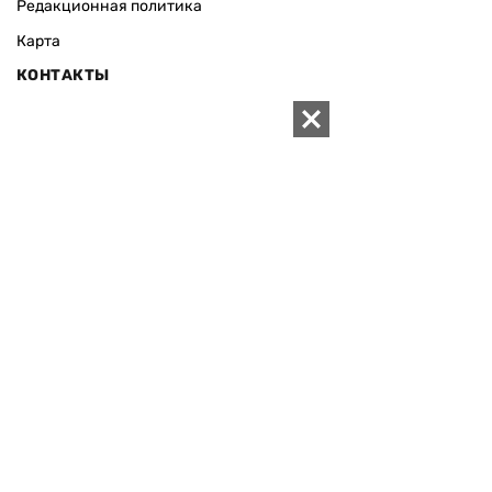
Редакционная политика
Карта
КОНТАКТЫ
01010 Киев, ул. Князей Острожских, 19/1
Телефон редакции:
+380 (44) 280-04-85
Электронная почта редакции:
zn94@ukr.net
Электронная почта службы новостей:
editor@zn.ua
СОЦСЕТИ
ПОДДЕРЖАТЬ ZN.UA
Поддержать независимую
журналистику!