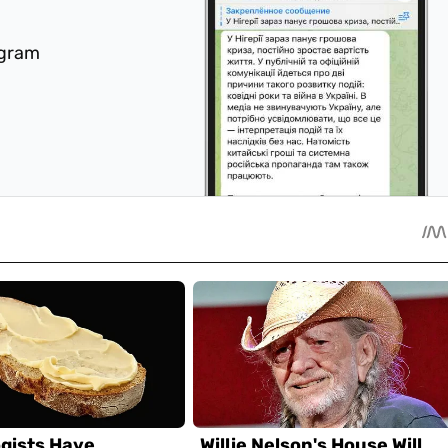
egram