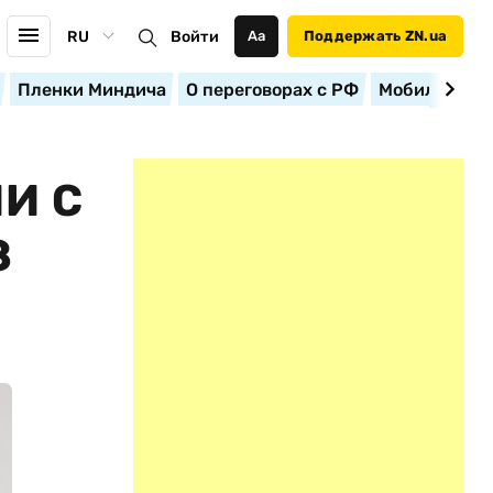
RU
Войти
Аа
Поддержать ZN.ua
Пленки Миндича
О переговорах с РФ
Мобилизация
И С
З