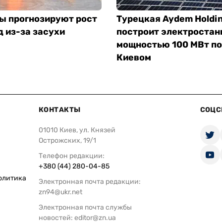
ы прогнозируют рост
Турецкая Aydem Holdi
д из-за засухи
построит электроста
мощностью 100 МВт п
Киевом
КОНТАКТЫ
СОЦС
01010 Киев, ул. Князей
Острожских, 19/1
Телефон редакции:
+380 (44) 280-04-85
олитика
Электронная почта редакции:
zn94@ukr.net
Электронная почта службы
новостей:
editor@zn.ua