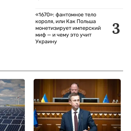
«1670»: фантомное тело
короля, или Как Польша
3
монетизирует имперский
миф — и чему это учит
Украину