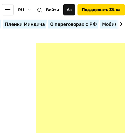
RU
Войти
Аа
Поддержать ZN.ua
Пленки Миндича
О переговорах с РФ
Мобилизация