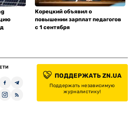
ng
Корецкий объявил о
нцию
повышении зарплат педагогов
од
с 1 сентября
ЕТИ
ПОДДЕРЖАТЬ ZN.UA
Поддержать независимую
журналистику!