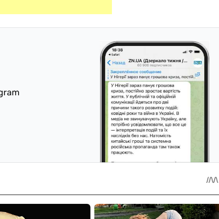
egram