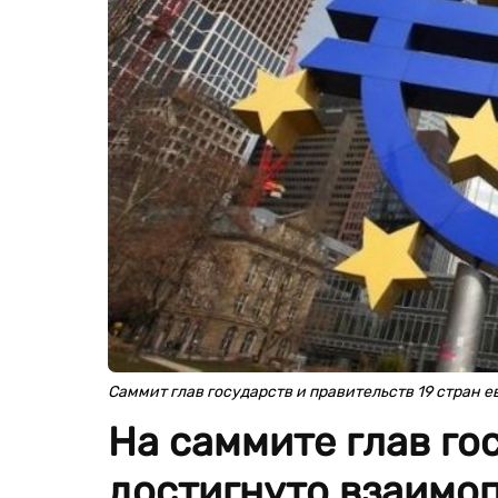
Саммит глав государств и правительств 19 стран
На саммите глав го
достигнуто взаимо