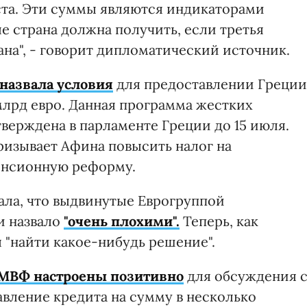
уста. Эти суммы являются индикаторами
е страна должна получить, если третья
на", - говорит дипломатический источник.
назвала условия
для предоставлении Греции
лрд евро. Данная программа жестких
верждена в парламенте Греции до 15 июля.
ризывает Афина повысить налог на
пенсионную реформу.
ала, что выдвинутые Еврогруппой
и назвало
"очень плохими".
Теперь, как
 "найти какое-нибудь решение".
 МВФ настроены позитивно
для обсуждения 
авление кредита на сумму в несколько