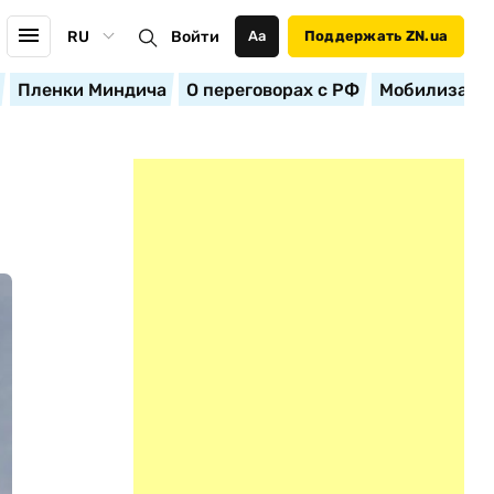
RU
Войти
Аа
Поддержать ZN.ua
Пленки Миндича
О переговорах с РФ
Мобилизация