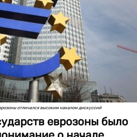
 еврозоны отличался высоким накалом дискуссий
сударств еврозоны было
понимание о начале