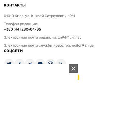
КОНТАКТЫ
01010 Киев, ул. Князей Острожских, 19/1
Телефон редакции:
+380 (44) 280-04-85
Электронная почта редакции:
zn94@ukr.net
Электронная почта службы новостей:
editor@zn.ua
СОЦСЕТИ
ПОДДЕРЖАТЬ ZN.UA
Поддержать независимую
журналистику!
ЗЕРКАЛО НЕДЕЛИ
не подводим с 1994-го года