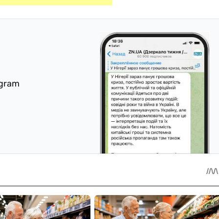
egram