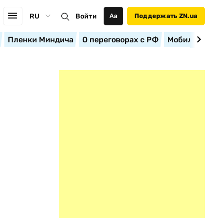
RU
Войти
Аа
Поддержать ZN.ua
Пленки Миндича
О переговорах с РФ
Мобилизация