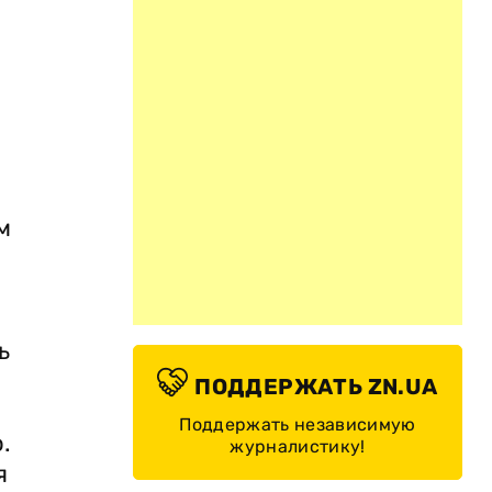
м
ь
ПОДДЕРЖАТЬ ZN.UA
Поддержать независимую
.
журналистику!
я