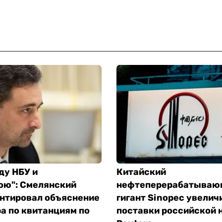
ду НБУ и
Китайский
ою": Смелянский
нефтеперерабатываю
нтировал объяснение
гигант Sinopec увелич
а по квитанциям по
поставки российской 