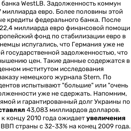
о банка WestLB. Задолженность коммун
,7 миллиарда евро. Более половины этой
е кредиты федерального банка. После
22,4 миллиарда евро финансовой помощи
ропейский фонд по стабилизации евро в
немцы испугались, что Германия уже не
ой государственной задолженностью, что
вышению цен. Такие данные содержатся в
денном институтом исследования
заказу немецкого журнала Stern. По
дентов испытывают "большие" или "очень
долженности уже не сдержать. Напомним,
ямой и гарантированный долг Украины по
ставлял
43,083 миллиардов долларов.
к концу 2010 года ожидает
увеличения
 ВВП страны с 32-33% на конец 2009 года.