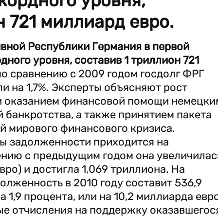
екордного уровня,
н 721 миллиард евро.
вной Республики Германия в первой
дного уровня, составив 1 триллион 721
по сравнению с 2009 годом госдолг ФРГ
ли на 1,7%. Эксперты объясняют рост
и оказанием финансовой помощи немецки
й банкротства, а также принятием пакета
й мирового финансового кризиса.
ы задолженности приходится на
нию с предыдущим годом она увеличилас
евро) и достигла 1,069 триллиона. На
лженность в 2010 году составит 536,9
 1,9 процента, или на 10,2 миллиарда евро
ые отчисления на поддержку оказавшегос