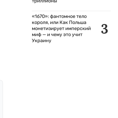
триллионы
«1670»: фантомное тело
короля, или Как Польша
3
монетизирует имперский
миф — и чему это учит
Украину