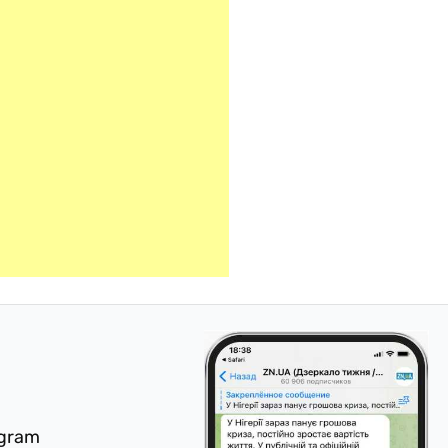
egram