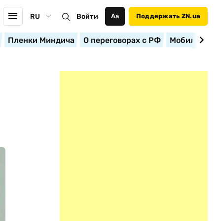
RU
Войти
Аа
Поддержать ZN.ua
Пленки Миндича
О переговорах с РФ
Мобилизация