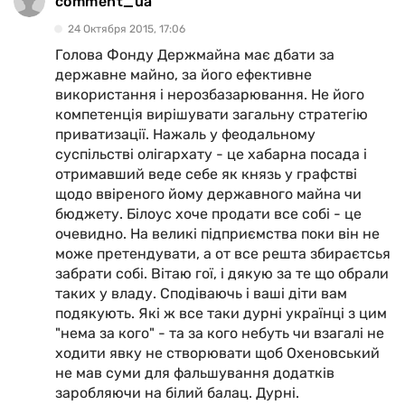
comment_ua
24 Октября 2015, 17:06
Голова Фонду Держмайна має дбати за
державне майно, за його ефективне
використання і нерозбазарювання. Не його
компетенція вирішувати загальну стратегію
приватизації. Нажаль у феодальному
суспільстві олігархату - це хабарна посада і
отримавший веде себе як князь у графстві
щодо ввіреного йому державного майна чи
бюджету. Білоус хоче продати все собі - це
очевидно. На великі підприємства поки він не
може претендувати, а от все решта збираєтсья
забрати собі. Вітаю гої, і дякую за те що обрали
таких у владу. Сподіваючь і ваші діти вам
подякують. Які ж все таки дурні українці з цим
"нема за кого" - та за кого небуть чи взагалі не
ходити явку не створювати щоб Охеновський
не мав суми для фальшування додатків
заробляючи на білий балац. Дурні.