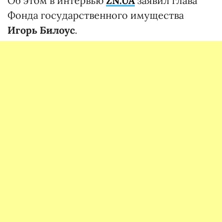
Об этом в интервью
ZN.UA
заявил глава
Фонда государственного имущества
Игорь Билоус
.