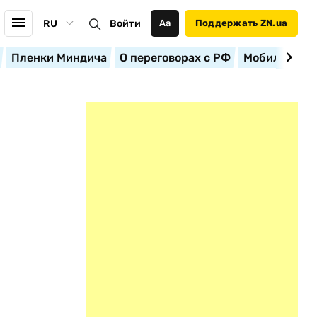
RU
Войти
Аа
Поддержать ZN.ua
Пленки Миндича
О переговорах с РФ
Мобилизация