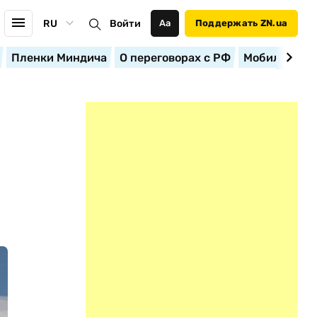
RU
Войти
Аа
Поддержать ZN.ua
Пленки Миндича
О переговорах с РФ
Мобилизация