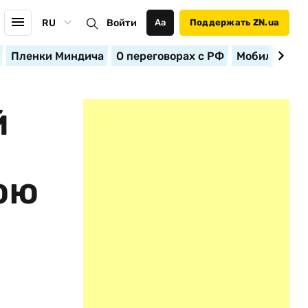
RU
Войти
Аа
Поддержать ZN.ua
Пленки Миндича
О переговорах с РФ
Мобилизация
Й
ВОЮ