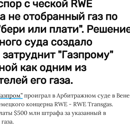
спор с ческой RWE
а не отобранный газ по
"бери или плати". Решени
ного суда создало
 затруднит "Газпрому"
ной как одним из
елей его газа.
Газпром”
проиграл в Арбитражном суде в Вене
мецкого концерна RWE - RWE Transgas.
латы $500 млн штрафа за указанный в
газа.