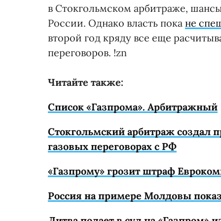
в Стокгольмском арбитраже, шансы
России. Однако власть пока
не спе
второй год кряду все еще расчиты
переговоров. !zn
Читайте также:
Список «Газпрома». Арбитражный
Стокгольмский арбитраж создал п
газовых переговорах с РФ
«Газпрому» грозит штраф Евроком
Россия на примере Молдовы показа
Литва подает в суд на «Газпром» и