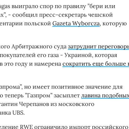
sgas выиграло спор по правилу ”бери или
х”, - сообщил пресс-секретарь чешской
ментарии польской
Gazeta Wyborcza
, которую
ского Арбитражного суда
затруднит переговор
покупателей его газа - Украиной, которая
 в это году и намерена
сократить еще больше 
зпрома”, но имеет позитивное значение для
то теперь ”Газпром” засыплет
лавина подобны
нстантин Черепанов из московского
анка UBS.
деление RWE ограничило импорт российского