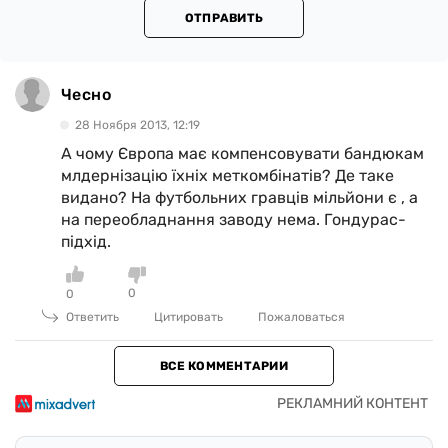
ОТПРАВИТЬ
Чесно
28 Ноября 2013, 12:19
А чому Європа має компенсовувати бандюкам
млдернізацію їхніх меткомбінатів? Де таке
видано? На футбольних гравців мільйони є , а
на переобладнання заводу нема. Гондурас-
підхід.
0
0
Ответить
Цитировать
Пожаловаться
ВСЕ КОММЕНТАРИИ