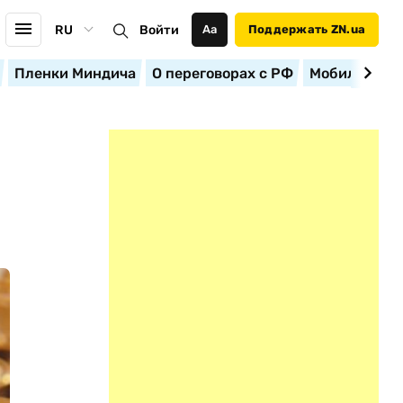
RU
Войти
Аа
Поддержать ZN.ua
Пленки Миндича
О переговорах с РФ
Мобилизация