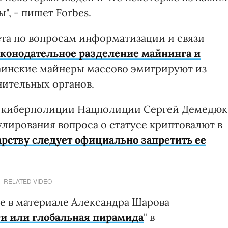
", - пишет Forbes.
ета по вопросам информатизации и связи
аконодательное разделение майнинга и
краинские майнеры массово эмигрируют из
нительных органов.
та киберполиции Нацполиции Сергей Демедюк
гулирования вопроса о статусе криптовалют в
арству следует официально запретить ее
RELATED VIDEO
е в материале Александра Шарова
и или глобальная пирамида
" в