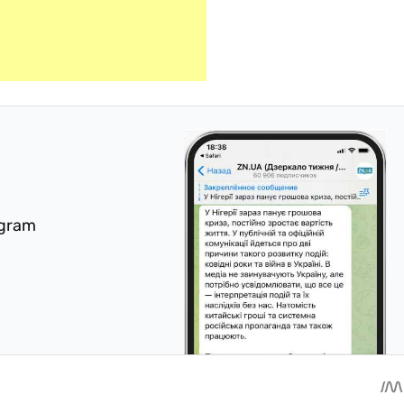
egram