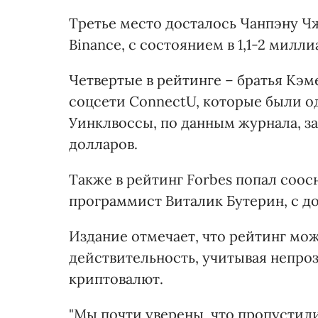
Третье место досталось Чанпэну 
Binance, с состоянием в 1,1-2 милл
Четвертые в рейтинге – братья Кэм
соцсети ConnectU, которые были од
Уинклвоссы, по данным журнала, за
долларов.
Также в рейтинг Forbes попал соо
программист Виталик Бутерин, с д
Издание отмечает, что рейтинг мо
действительность, учитывая непро
криптовалют.
"Мы почти уверены, что пропустил