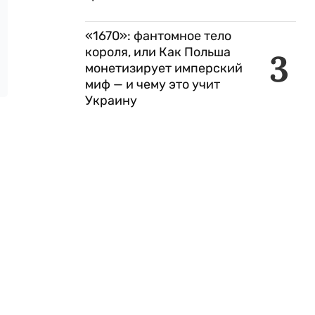
«1670»: фантомное тело
короля, или Как Польша
3
монетизирует имперский
миф — и чему это учит
Украину