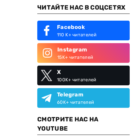
ЧИТАЙТЕ НАС В СОЦСЕТЯХ
Facebook
110 K+ читателей
Instagram
15K+ читателей
X
100K+ читателей
Telegram
60K+ читателей
СМОТРИТЕ НАС НА
YOUTUBE