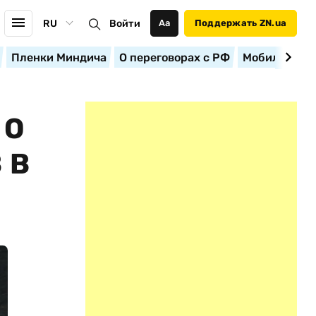
RU
Войти
Аа
Поддержать ZN.ua
Пленки Миндича
О переговорах с РФ
Мобилизация
 О
 В