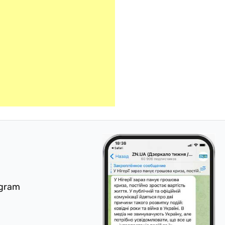
egram