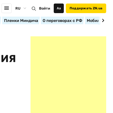
RU
Войти
Аа
Поддержать ZN.ua
Пленки Миндича
О переговорах с РФ
Мобилизация
НИЯ