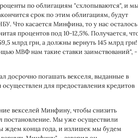
роценты по облигациям "схлопываются", и м
закончится срок по этим облигациям, будут
БУ. Что касается Минфина, то у нас осталось
считая процентов под 10-12,5%. Получается, чт
,5 млрд грн, а должны вернуть 145 млрд грн!
щью МВФ нам такие ставки заимствований", -
ал досрочно погашать векселя, выданные в
л осуществлен для предоставления кредитов
ние векселей Минфину, чтобы снизить
нял постановление. Мы уже осуществили
ы ждем конца года, и излишек мы будем
вернуть Минфину", - заверил он.