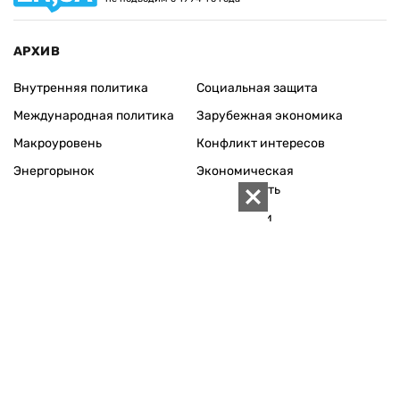
АРХИВ
Внутренняя политика
Социальная защита
Международная политика
Зарубежная экономика
Макроуровень
Конфликт интересов
Энергорынок
Экономическая
безопасность
Приватизация
Персоналии
Экономика регионов
Социум
Наука
История
Технологии
Круг семьи
Среда обитания
Туризм
Церковь
Собственность
Культура