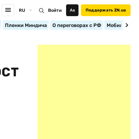
RU
Войти
Аа
Поддержать ZN.ua
Пленки Миндича
О переговорах с РФ
Мобилизация
ОСТ