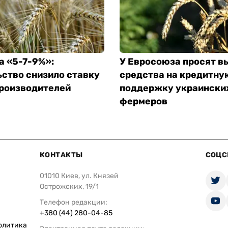
а «5-7-9%»:
У Евросоюза просят в
ство снизило ставку
средства на кредитну
производителей
поддержку украински
фермеров
КОНТАКТЫ
СОЦС
01010 Киев, ул. Князей
Острожских, 19/1
Телефон редакции:
+380 (44) 280-04-85
олитика