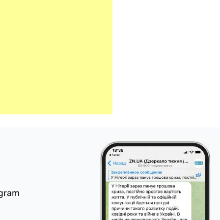
egram