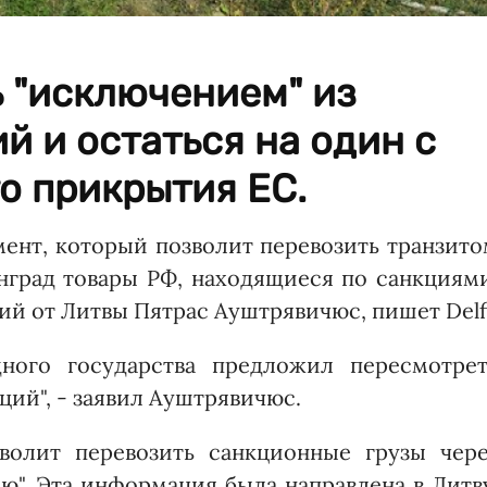
ь "исключением" из
й и остаться на один с
о прикрытия ЕС.
ент, который позволит перевозить транзит
нград товары РФ, находящиеся по санкциями
й от Литвы Пятрас Ауштрявичюс, пишет Delfi
дного государства предложил пересмотрет
ий", - заявил Ауштрявичюс.
волит перевозить санкционные грузы чере
ю". Эта информация была направлена в Литв