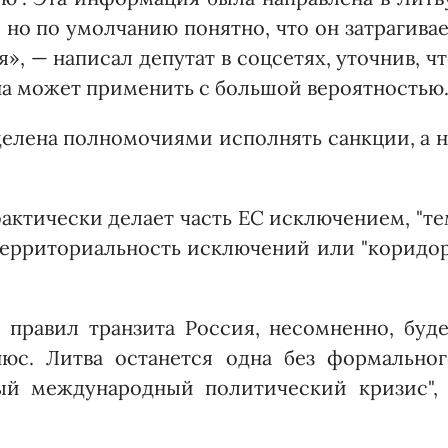
 но по умолчанию понятно, что он затрагива
я», — написал депутат в соцсетях, уточнив, ч
она может применить с большой вероятностью
делена полномочиями исполнять санкции, а 
фактически делает часть ЕС исключением, "т
ерриториальность исключений или "коридор
 правил транзита Россия, несомненно, буд
нюс. Литва останется одна без формальног
ый международный политический кризис", 