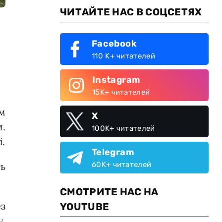
ЧИТАЙТЕ НАС В СОЦСЕТЯХ
Facebook
110 K+ читателей
Instagram
15K+ читателей
ом
X
.
100K+ читателей
.
Telegram
60K+ читателей
ь
СМОТРИТЕ НАС НА
з
YOUTUBE
у.