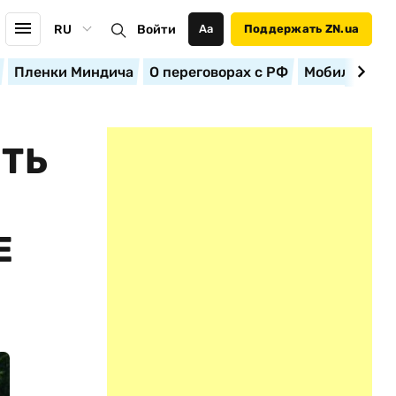
RU
Войти
Аа
Поддержать ZN.ua
Пленки Миндича
О переговорах с РФ
Мобилизация
ТЬ
Е