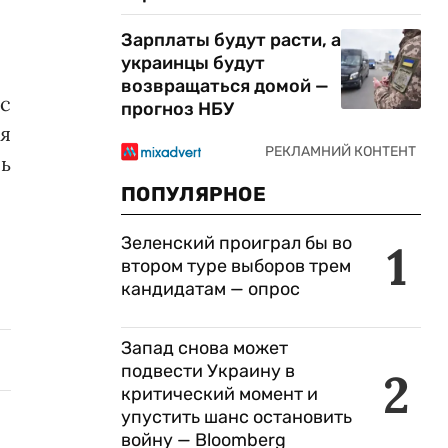
Зарплаты будут расти, а
украинцы будут
возвращаться домой —
с
прогноз НБУ
я
ь
.
ПОПУЛЯРНОЕ
Зеленский проиграл бы во
1
втором туре выборов трем
кандидатам — опрос
Запад снова может
подвести Украину в
2
критический момент и
упустить шанс остановить
войну — Bloomberg