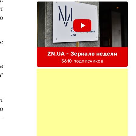
ет
то
.
не
ZN.UA - Зеркало недели
5610 подписчиков
ем
"
ет
о
-