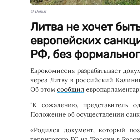
© Delfi.lt
Литва не хочет быт
европейских санкци
РФ, без формальног
Еврокомиссия разрабатывает докум
через Литву в российский Калини
Об этом
сообщил
европарламентари
"К сожалению, представитель о
Положение об осуществлении санкц
«Родился документ, который поз
территорию ЕС из "России в Росси