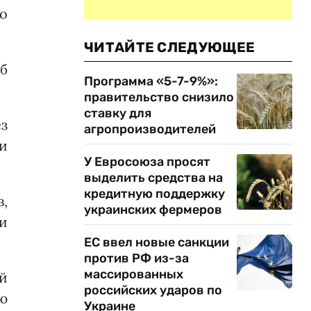
но
ЧИТАЙТЕ СЛЕДУЮЩЕЕ
б
Программа «5-7-9%»:
правительство снизило
ставку для
ез
агропроизводителей
и
У Евросоюза просят
выделить средства на
кредитную поддержку
,
украинских фермеров
и
ЕС ввел новые санкции
против РФ из-за
массированных
й
российских ударов по
ю
Украине