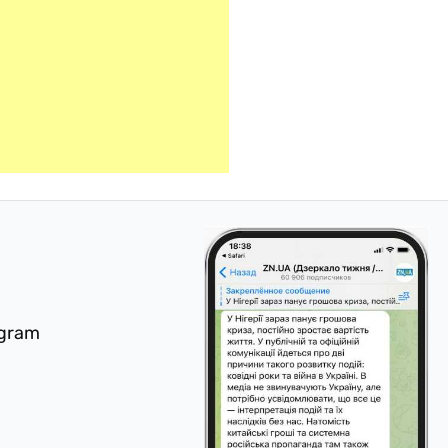
egram