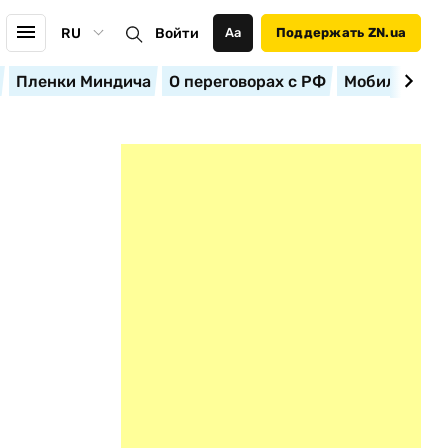
RU
Войти
Аа
Поддержать ZN.ua
Пленки Миндича
О переговорах с РФ
Мобилизация