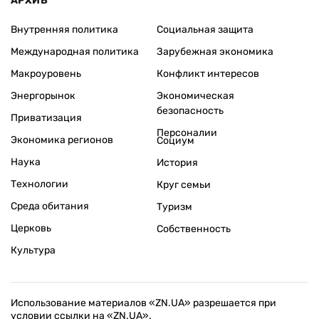
АРХИВ
Внутренняя политика
Социальная защита
Международная политика
Зарубежная экономика
Макроуровень
Конфликт интересов
Энергорынок
Экономическая
безопасность
Приватизация
Персоналии
Экономика регионов
Социум
Наука
История
Технологии
Круг семьи
Среда обитания
Туризм
Церковь
Собственность
Культура
Использование материалов «ZN.UA» разрешается при
условии ссылки на «ZN.UA».