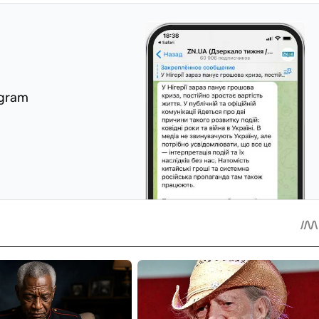
egram