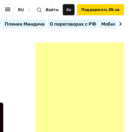
RU
Войти
Аа
Поддержать ZN.ua
Пленки Миндича
О переговорах с РФ
Мобилизация