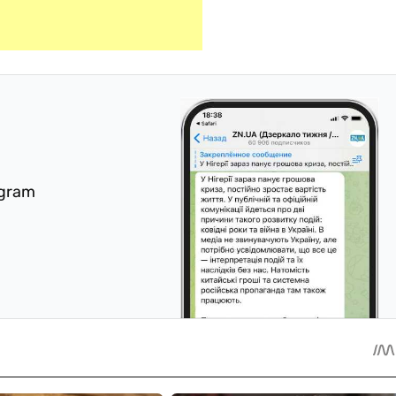
egram