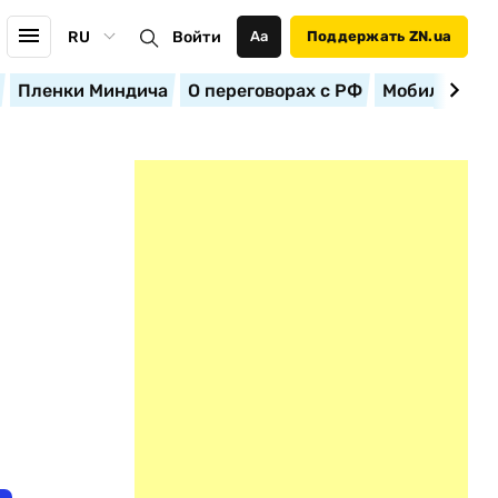
RU
Войти
Аа
Поддержать ZN.ua
Пленки Миндича
О переговорах с РФ
Мобилизация