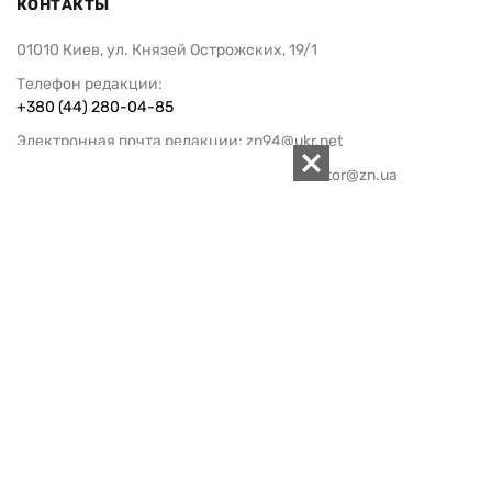
КОНТАКТЫ
01010 Киев, ул. Князей Острожских, 19/1
Телефон редакции:
+380 (44) 280-04-85
Электронная почта редакции:
zn94@ukr.net
Электронная почта службы новостей:
editor@zn.ua
СОЦСЕТИ
ПОДДЕРЖАТЬ ZN.UA
Поддержать независимую
журналистику!
ЗЕРКАЛО НЕДЕЛИ
не подводим с 1994-го года