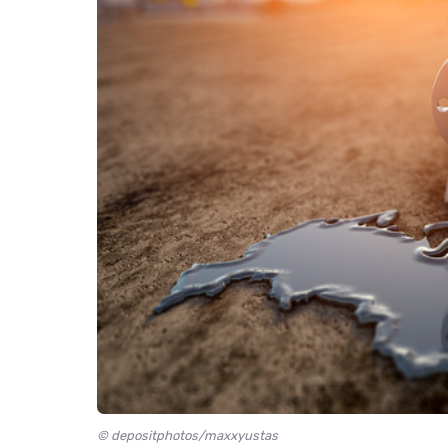
© depositphotos/maxxyustas