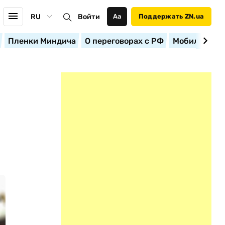
RU
Войти
Аа
Поддержать ZN.ua
Пленки Миндича
О переговорах с РФ
Мобилизация