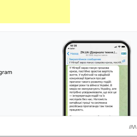
egram