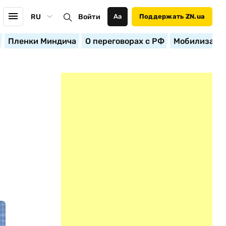
RU
Войти
Аа
Поддержать ZN.ua
Пленки Миндича
О переговорах с РФ
Мобилизация