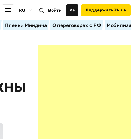
RU
Войти
Аа
Поддержать ZN.ua
Пленки Миндича
О переговорах с РФ
Мобилизация
УЖНЫ