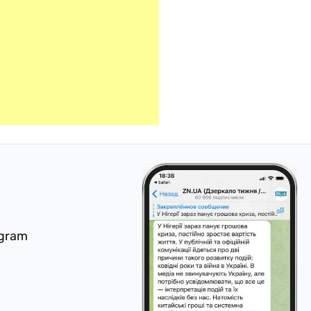
egram