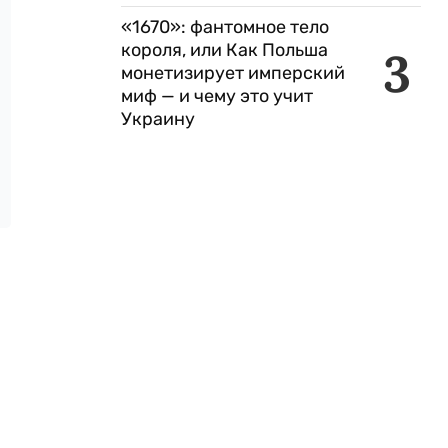
«1670»: фантомное тело
короля, или Как Польша
3
монетизирует имперский
миф — и чему это учит
Украину