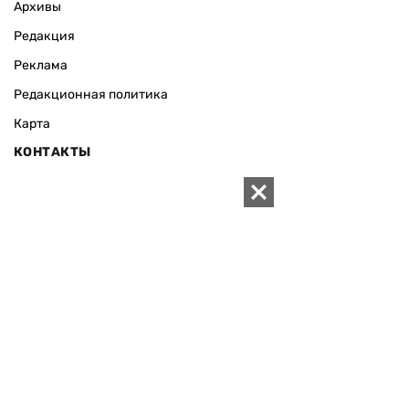
Архивы
Редакция
Реклама
Редакционная политика
Карта
КОНТАКТЫ
01010 Киев, ул. Князей Острожских, 19/1
Телефон редакции:
+380 (44) 280-04-85
Электронная почта редакции:
zn94@ukr.net
Электронная почта службы новостей:
editor@zn.ua
СОЦСЕТИ