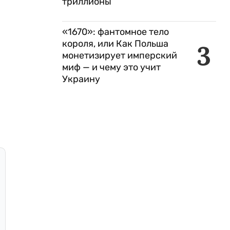
триллионы
«1670»: фантомное тело
короля, или Как Польша
3
монетизирует имперский
миф — и чему это учит
Украину