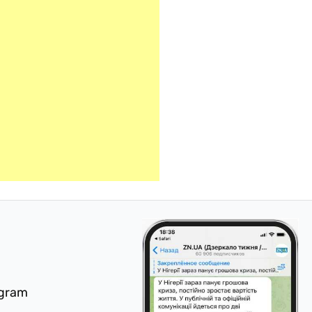
egram