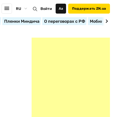
RU
Войти
Аа
Поддержать ZN.ua
Пленки Миндича
О переговорах с РФ
Мобилизация