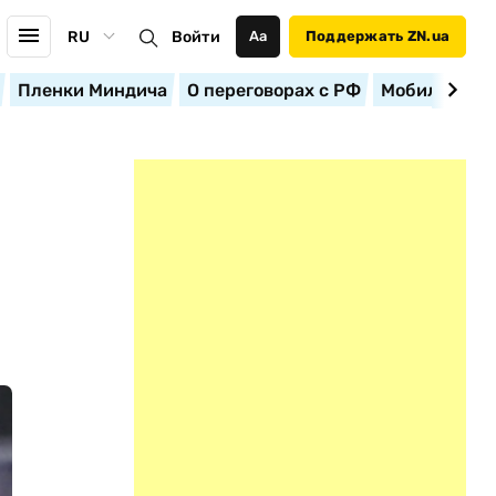
RU
Войти
Аа
Поддержать ZN.ua
Пленки Миндича
О переговорах с РФ
Мобилизация