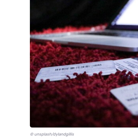
© unsplash/dylandgillis