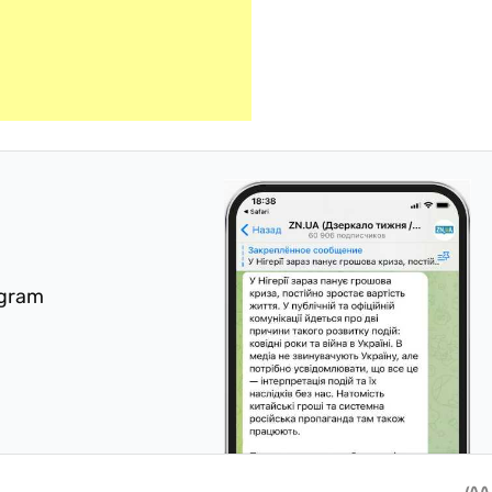
egram