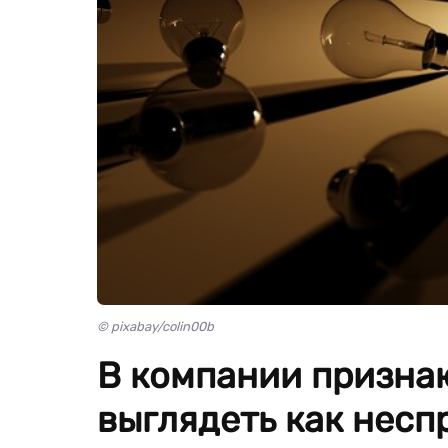
© pixabay/colin00b
В компании признаю
выглядеть как несп