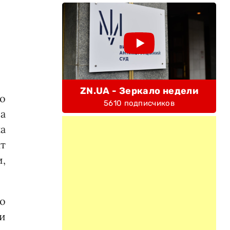
ZN.UA - Зеркало недели
о
5610 подписчиков
а
а
т
,
ко
и