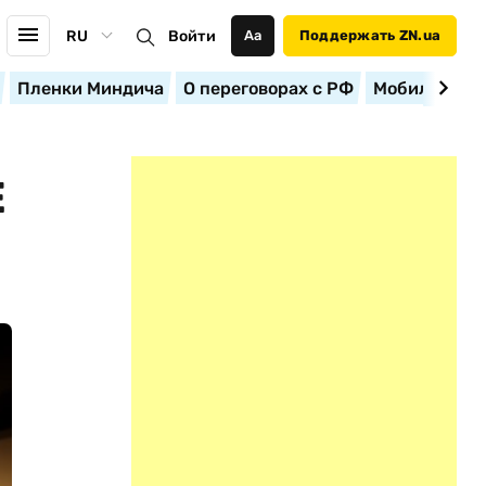
RU
Войти
Аа
Поддержать ZN.ua
Пленки Миндича
О переговорах с РФ
Мобилизация
Е