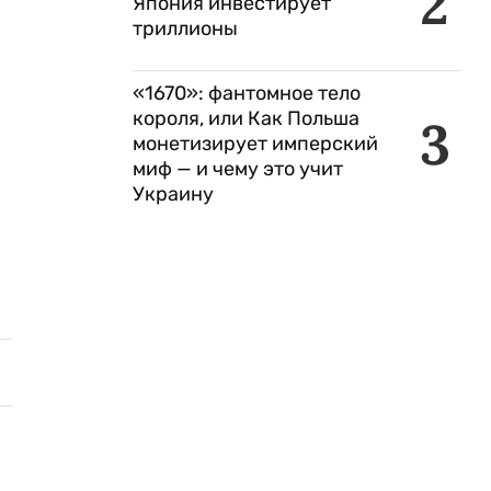
2
Япония инвестирует
триллионы
«1670»: фантомное тело
короля, или Как Польша
3
монетизирует имперский
миф — и чему это учит
Украину