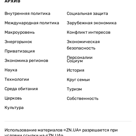
АРХИВ
Внутренняя политика
Социальная защита
Международная политика
Зарубежная экономика
Макроуровень
Конфликт интересов
Энергорынок
Экономическая
безопасность
Приватизация
Персоналии
Экономика регионов
Социум
Наука
История
Технологии
Круг семьи
Среда обитания
Туризм
Церковь
Собственность
Культура
Использование материалов «ZN.UA» разрешается при
условии ссылки на «ZN.UA».