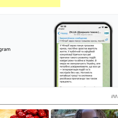
egram