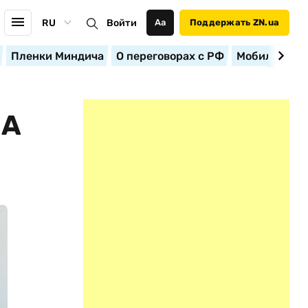
RU
Войти
Аа
Поддержать ZN.ua
Пленки Миндича
О переговорах с РФ
Мобилизация
НА