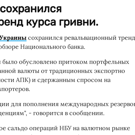
 сохранился
енд курса гривни.
 Украины
сохранился ревальвационный тренд
обзоре Национального банка.
ны было обусловлено притоком портфельных
анной валюты от традиционных экспортно
ности АПК) и сдержанным спросом на
мпортеров.
ции для пополнения международных резервов
енциям", - говорится в сообщении.
ное сальдо операций НБУ на валютном рынке