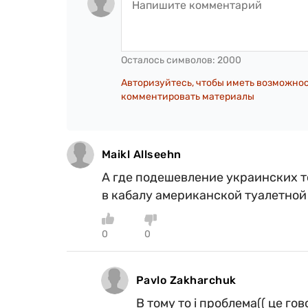
Осталось символов:
2000
Авторизуйтесь, чтобы иметь возможно
комментировать материалы
Maikl Allseehn
А где подешевление украинских т
в кабалу американской туалетной
0
0
Pavlo Zakharchuk
В тому то і проблема(( це го