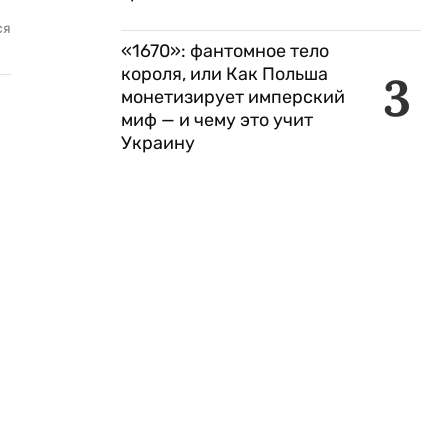
ся
«1670»: фантомное тело
короля, или Как Польша
3
монетизирует имперский
миф — и чему это учит
Украину